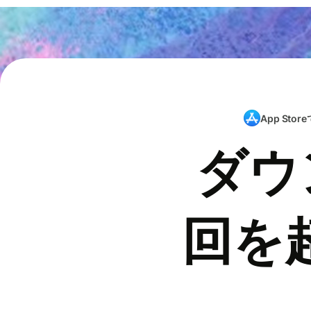
App Store
ダウ
回を