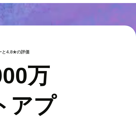
と4.8★の評価
00万
トアプ