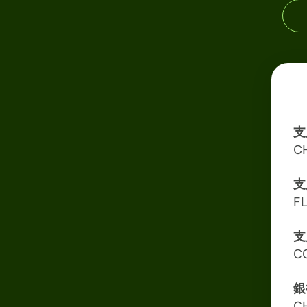
支
C
支
FL
支
C
銀
C