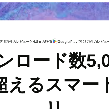
で
15万件
のレビューと4.8★の評価
Google Playで
128万件
のレビュー
ンロード数5,0
超えるスマー
リ