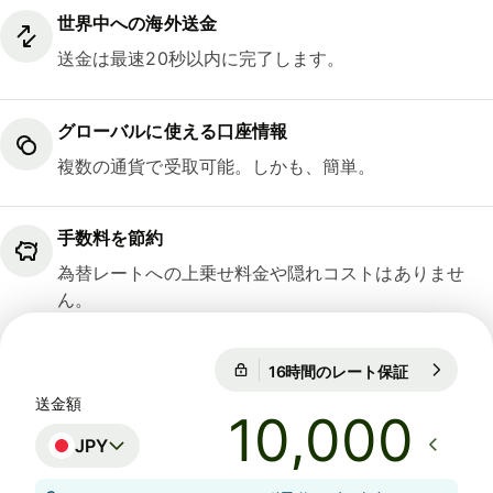
世界中への海外送金
送金は最速20秒以内に完了します。
グローバルに使える口座情報
複数の通貨で受取可能。しかも、簡単。
手数料を節約
為替レートへの上乗せ料金や隠れコストはありませ
ん。
16時間のレート保証
1 EUR = 18
16時間のレート保証
送金額
JPY