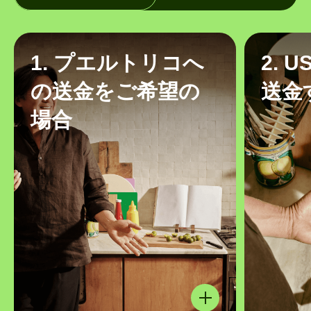
1. プエルトリコへ
2. 
の送金をご希望の
送金
場合