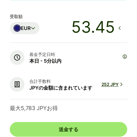
受取額
EUR
着金予定日時
本日 - 5分以内
合計手数料
252 JPY
JPYの金額に含まれています
最大5,783 JPYお得
送金する