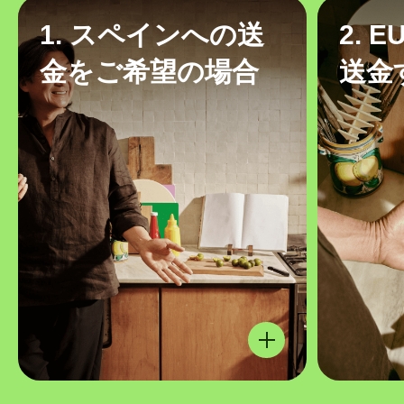
1. スペインへの送
2. 
金をご希望の場合
送金