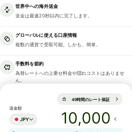
世界中への海外送金
送金は最速20秒以内に完了します。
グローバルに使える口座情報
複数の通貨で受取可能。しかも、簡単。
手数料を節約
為替レートへの上乗せ料金や隠れコストはありませ
ん。
49時間のレート保証
1 EUR = 18
49時間のレート保証
送金額
JPY