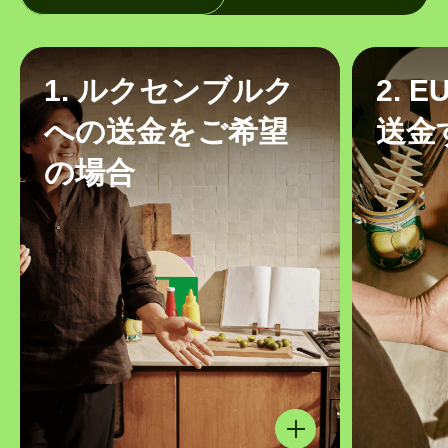
1. ルクセンブルク
2. 
への送金をご希望
送金
の場合