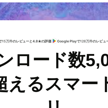
で
15万件
のレビューと4.8★の評価
Google Playで
128万件
のレビュー
ンロード数5,0
超えるスマー
リ