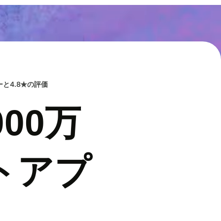
と4.8★の評価
00万
トアプ