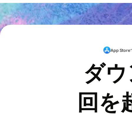
App Store
ダウ
回を