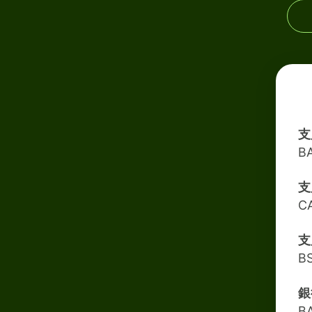
支
B
支
C
支
B
銀
B