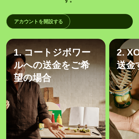
アカウントを開設する
1. コートジボワー
2. 
ルへの送金をご希
送金
望の場合