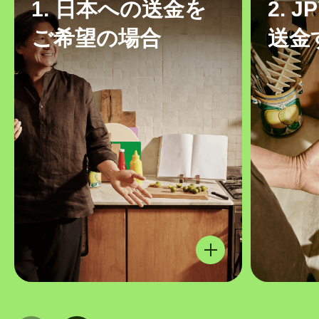
1. 日本への送金を
2. 
ご希望の場合
送金