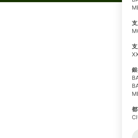
M
支
M
支
X
銀
B
B
M
都
C