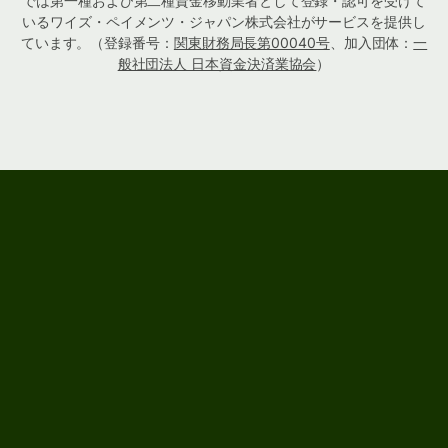
では第一種および第二種資金移動業者として登録・認可を受けて
いるワイズ・ペイメンツ・ジャパン株式会社がサービスを提供し
ています。（登録番号：
関東財務局長第00040号
、加入団体：
一
般社団法人 日本資金決済業協会
）