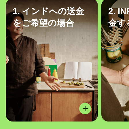
1. インドへの送金
2. 
をご希望の場合
金す