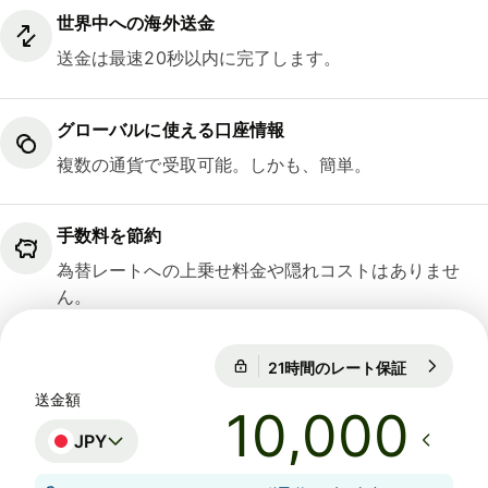
世界中への海外送金
送金は最速20秒以内に完了します。
グローバルに使える口座情報
複数の通貨で受取可能。しかも、簡単。
手数料を節約
為替レートへの上乗せ料金や隠れコストはありませ
ん。
21時間のレート保証
1 EUR = 18
21時間のレート保証
送金額
JPY