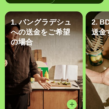
1. バングラデシュ
2. 
への送金をご希望
送金
の場合