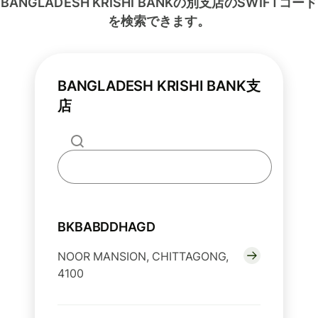
BANGLADESH KRISHI BANKの別支店のSWIFTコード
を検索できます。
BANGLADESH KRISHI BANK支
店
BKBABDDHAGD
NOOR MANSION, CHITTAGONG,
4100