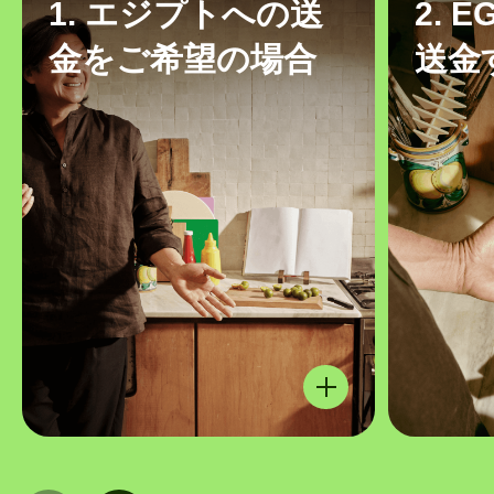
1. エジプトへの送
2. 
金をご希望の場合
送金