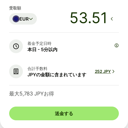
受取額
EUR
着金予定日時
本日 - 5分以内
合計手数料
252 JPY
JPYの金額に含まれています
最大5,783 JPYお得
送金する