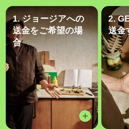
1. ジョージアへの
2. 
送金をご希望の場
送金
合