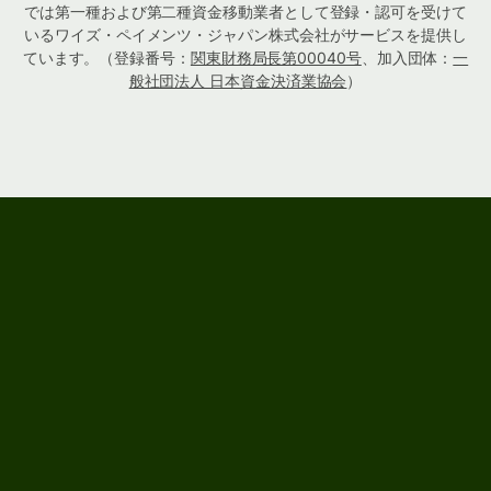
では第一種および第二種資金移動業者として登録・認可を受けて
いるワイズ・ペイメンツ・ジャパン株式会社がサービスを提供し
ています。（登録番号：
関東財務局長第00040号
、加入団体：
一
般社団法人 日本資金決済業協会
）