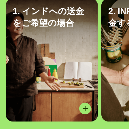
1. インドへの送金
2. 
をご希望の場合
金す