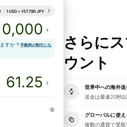
40時間のレート保証
1 USD = 157.790 JPY
40時間のレート保証
さらにス
しますか？
手数料が割引にな
ウント
世界中への海外送
送金は最速20秒
グローバルに使え
複数の通貨で受取