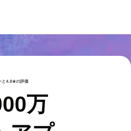
と4.8★の評価
00万