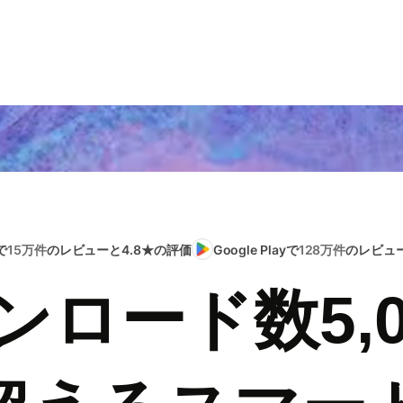
で
15万件
のレビューと4.8★の評価
Google Playで
128万件
のレビュー
ンロード数5,0