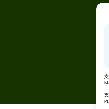
支
M
支
P