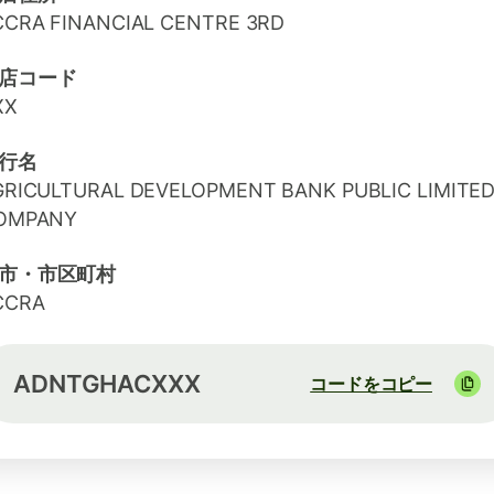
CCRA FINANCIAL CENTRE 3RD
店コード
XX
行名
GRICULTURAL DEVELOPMENT BANK PUBLIC LIMITE
OMPANY
市・市区町村
CCRA
ADNTGHACXXX
コードをコピー