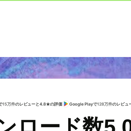
で
15万件
のレビューと4.8★の評価
Google Playで
128万件
のレビュー
ンロード数5,0