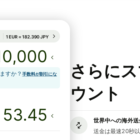
50時間のレート保証
1 EUR = 182.390 JPY
50時間のレート保証
さらにス
しますか？
手数料が割引にな
ウント
世界中への海外送
送金は最速20秒