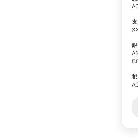
A
支
X
銀
A
C
都
A