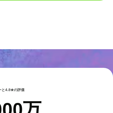
と4.8★の評価
00万