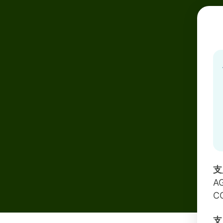
支
A
C
支