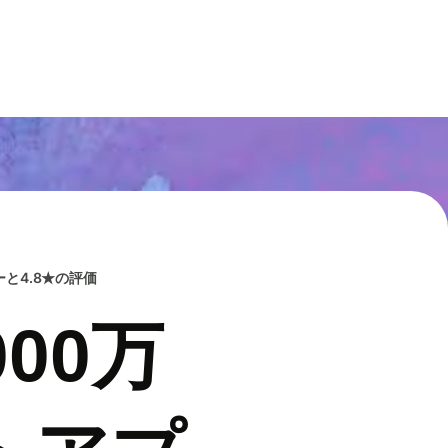
と4.8★の評価
00万