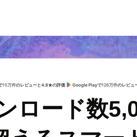
で
15万件
のレビューと4.8★の評価
Google Playで
128万件
のレビュー
ンロード数5,0