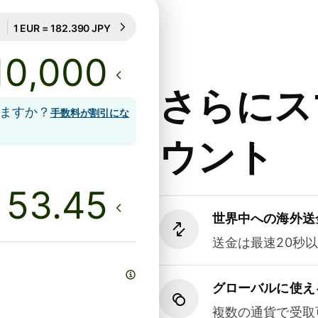
42時間のレート保証
1 EUR = 182.390 JPY
42時間のレート保証
さらにス
しますか？
手数料が割引にな
ウント
世界中への海外送
送金は最速20秒
グローバルに使え
複数の通貨で受取