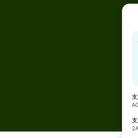
支
A
支
2A