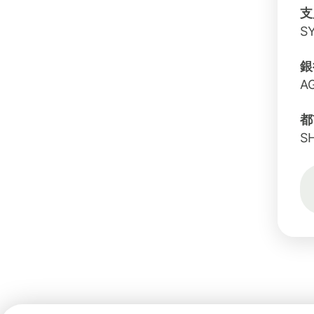
支
S
銀
A
都
S