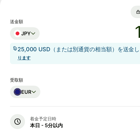
送金額
JPY
25,000 USD（または別通貨の相当額）を送金
ります
受取額
EUR
着金予定日時
本日 - 5分以内