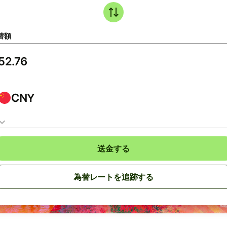
替額
CNY
送金する
為替レートを追跡する