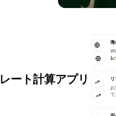
海
W
レ
替レート計算アプリ
リ
お
で
完