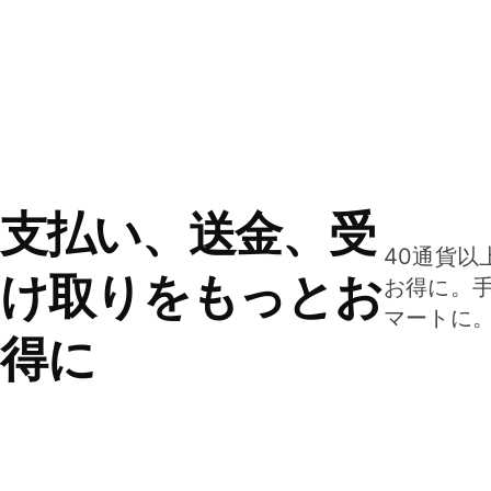
支払い、送金、受
40通貨以
け取りをもっとお
お得に。
マートに
得に