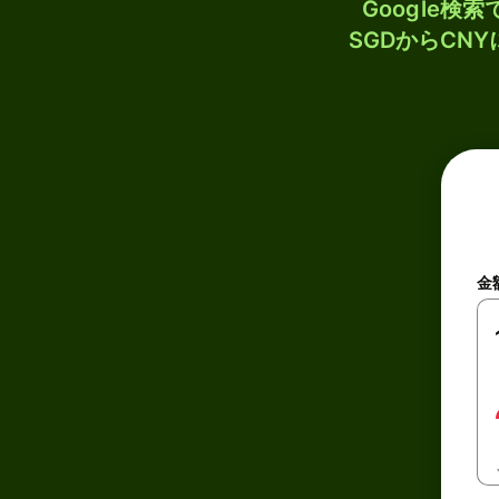
Google
SGDからCN
金