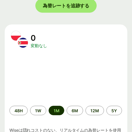
為替レートを追跡する
0
変動なし
期
48H
1W
1M
6M
12M
5Y
間
Wiseは隠れコストのない、リアルタイムの為替レートを使用