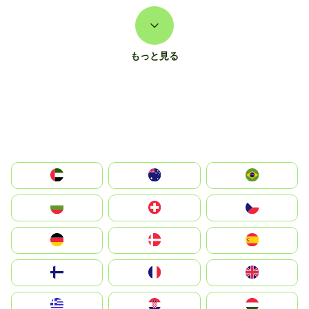
もっと見る
الإمارات العربية المتحدة
Australia
Brazil
България
Switzerland
Czechia
Deutschland
Denmark
España
Suomi
France
United Kingdom
Greece
Hrvatska
Magyarország