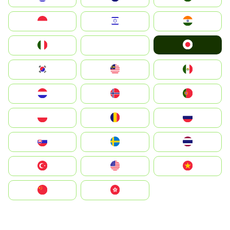
Indonesia
Israel
India
Japan
Italia
JA
South Korea
Malay
Mexico
Nederland
Norge
Portugal
Polska
România
Россия
Slovensko
Ruoŧŧa
ไทย
Türkiye
United States
Vietnam
中国
中國香港特別行政區