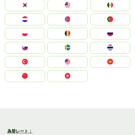
South Korea
Malay
Mexico
Nederland
Norge
Portugal
Polska
România
Россия
Slovensko
Ruoŧŧa
ไทย
Türkiye
United States
Vietnam
中国
中國香港特別行政區
為替レート：