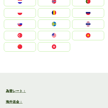
Nederland
Norge
Portugal
Polska
România
Россия
Slovensko
Ruoŧŧa
ไทย
Türkiye
United States
Vietnam
中国
中國香港特別行政區
為替レート：
海外送金：