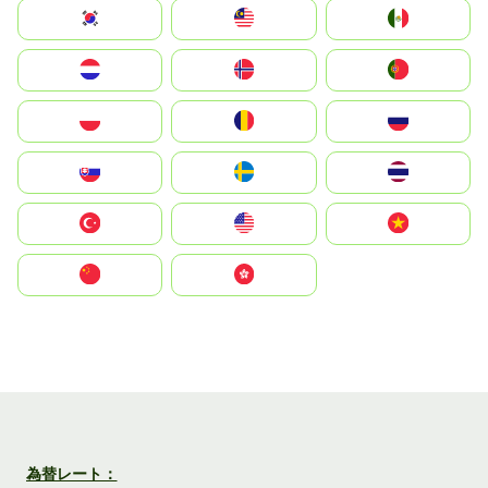
South Korea
Malay
Mexico
Nederland
Norge
Portugal
Polska
România
Россия
Slovensko
Ruoŧŧa
ไทย
Türkiye
United States
Vietnam
中国
中國香港特別行政區
為替レート：