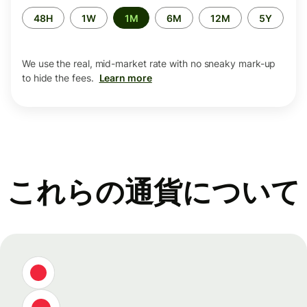
Time
48H
1W
1M
6M
12M
5Y
period
We use the real, mid-market rate with no sneaky mark-up
to hide the fees.
Learn more
これらの通貨について