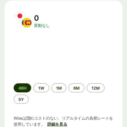
0
変動なし
期
48H
1W
1M
6M
12M
間
5Y
Wiseは隠れコストのない、リアルタイムの為替レートを
使用しています。
詳細を見る