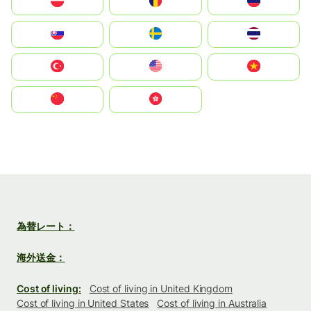
Polska
România
Россия
Slovensko
Ruoŧŧa
ไทย
Türkiye
United States
Vietnam
中国
中國香港特別行政區
為替レート：
海外送金：
Cost of living:
Cost of living in United Kingdom
Cost of living in United States
Cost of living in Australia