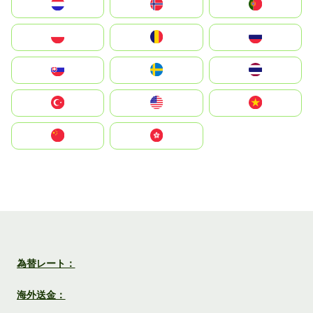
Nederland
Norge
Portugal
Polska
România
Россия
Slovensko
Ruoŧŧa
ไทย
Türkiye
United States
Vietnam
中国
中國香港特別行政區
為替レート：
海外送金：