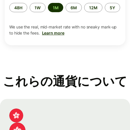
Time
48H
1W
1M
6M
12M
5Y
period
We use the real, mid-market rate with no sneaky mark-up
to hide the fees.
Learn more
これらの通貨について