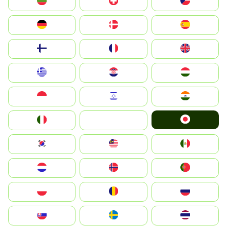
България
Switzerland
Czechia
Deutschland
Denmark
España
Suomi
France
United Kingdom
Greece
Hrvatska
Magyarország
Indonesia
Israel
India
Japan
Italia
JA
South Korea
Malay
Mexico
Nederland
Norge
Portugal
Polska
România
Россия
Slovensko
Ruoŧŧa
ไทย