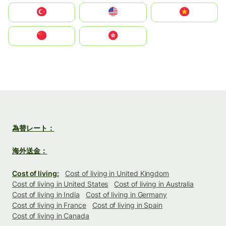
Türkiye
United States
Vietnam
中国
中國香港特別行政區
為替レート：
海外送金：
Cost of living:
Cost of living in United Kingdom
Cost of living in United States
Cost of living in Australia
Cost of living in India
Cost of living in Germany
Cost of living in France
Cost of living in Spain
Cost of living in Canada