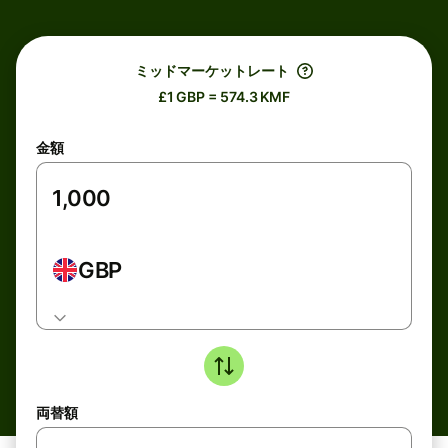
ミッドマーケットレート
£1 GBP = 574.3 KMF
金額
GBP
両替額