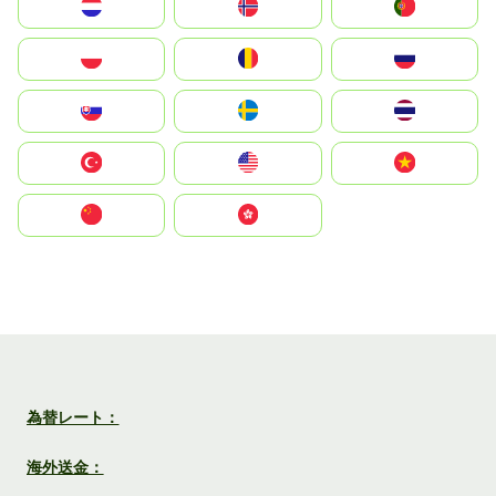
Nederland
Norge
Portugal
Polska
România
Россия
Slovensko
Ruoŧŧa
ไทย
Türkiye
United States
Vietnam
中国
中國香港特別行政區
為替レート：
海外送金：