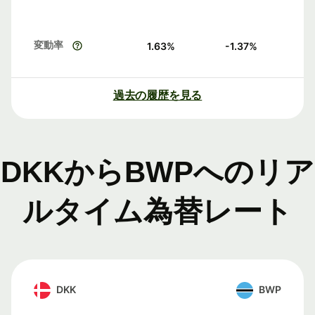
変動率
1.63
%
-1.37
%
過去の履歴を見る
DKKからBWPへのリア
ルタイム為替レート
DKK
BWP