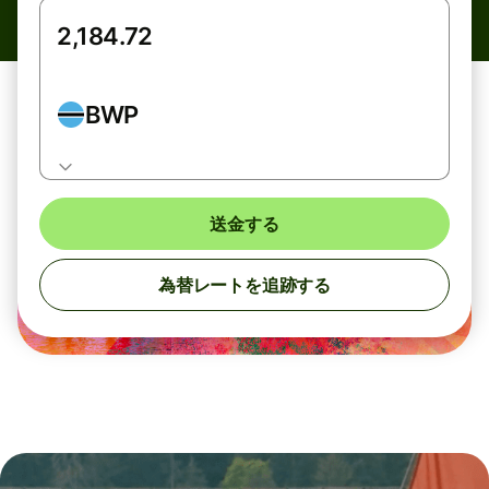
BWP
送金する
為替レートを追跡する