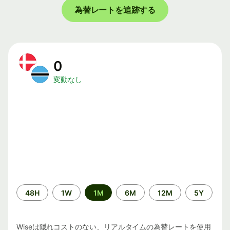
為替レートを追跡する
0
変動なし
期
48H
1W
1M
6M
12M
5Y
間
Wiseは隠れコストのない、リアルタイムの為替レートを使用