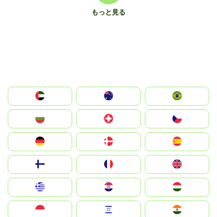
もっと見る
الإمارات العربية المتحدة
Australia
Brazil
България
Switzerland
Czechia
Deutschland
Denmark
España
Suomi
France
United Kingdom
Greece
Hrvatska
Magyarország
Indonesia
Israel
India