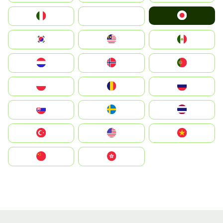
Japan
Italia
JA
South Korea
Malay
Mexico
Nederland
Norge
Portugal
Polska
România
Россия
Slovensko
Ruoŧŧa
ไทย
Türkiye
United States
Vietnam
中国
中國香港特別行政區