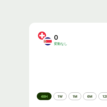
0
変動なし
期
48H
1W
1M
6M
1
間