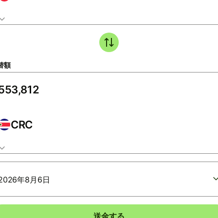
替額
CRC
2026年8月6日
送金する