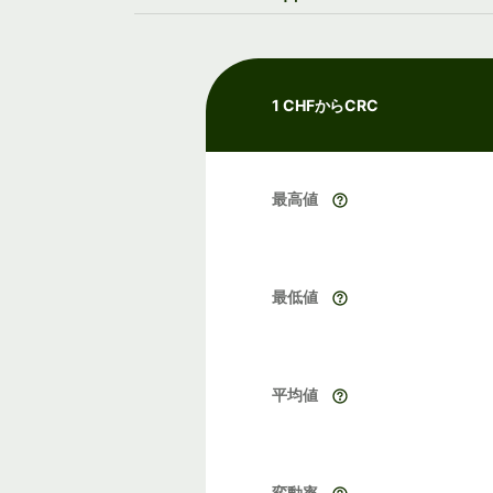
1 CHFからCRC
最高値
最低値
平均値
変動率