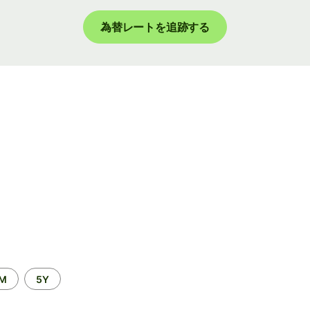
為替レートを追跡する
2M
5Y