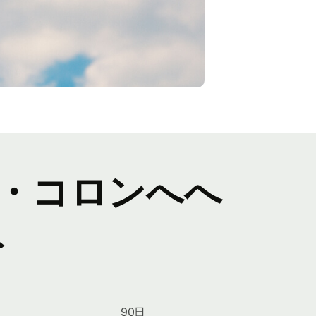
・コロンへへ
ト
90日