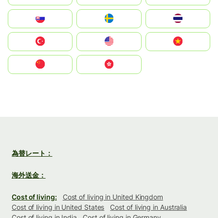
Slovensko
Ruoŧŧa
ไทย
Türkiye
United States
Vietnam
中国
中國香港特別行政區
為替レート：
海外送金：
Cost of living:
Cost of living in United Kingdom
Cost of living in United States
Cost of living in Australia
Cost of living in India
Cost of living in Germany