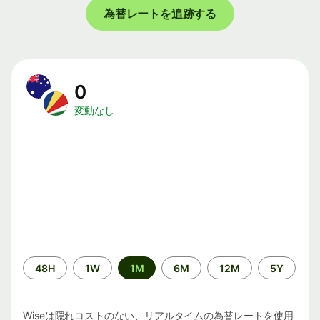
為替レートを追跡する
0
変動なし
期
48H
1W
1M
6M
12M
5Y
間
Wiseは隠れコストのない、リアルタイムの為替レートを使用