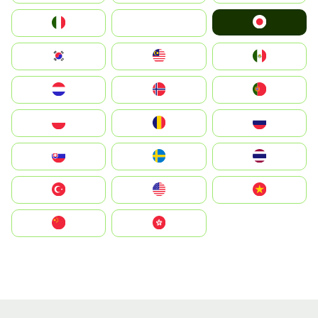
Japan
Italia
JA
South Korea
Malay
Mexico
Nederland
Norge
Portugal
Polska
România
Россия
Slovensko
Ruoŧŧa
ไทย
Türkiye
United States
Vietnam
中国
中國香港特別行政區