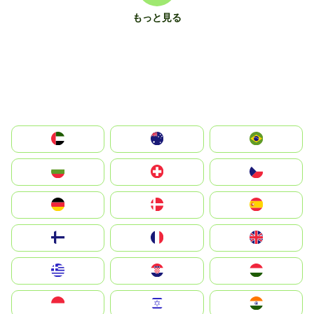
もっと見る
الإمارات العربية المتحدة
Australia
Brazil
България
Switzerland
Czechia
Deutschland
Denmark
España
Suomi
France
United Kingdom
Greece
Hrvatska
Magyarország
Indonesia
Israel
India