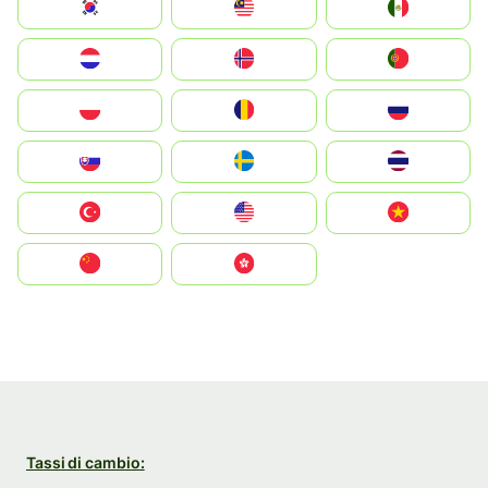
South Korea
Malay
Mexico
Nederland
Norge
Portugal
Polska
România
Россия
Slovensko
Ruoŧŧa
ไทย
Türkiye
United States
Vietnam
中国
中國香港特別行政區
Tassi di cambio: