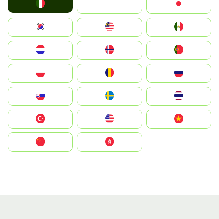
Italia
JA
Japan
South Korea
Malay
Mexico
Nederland
Norge
Portugal
Polska
România
Россия
Slovensko
Ruoŧŧa
ไทย
Türkiye
United States
Vietnam
中国
中國香港特別行政區