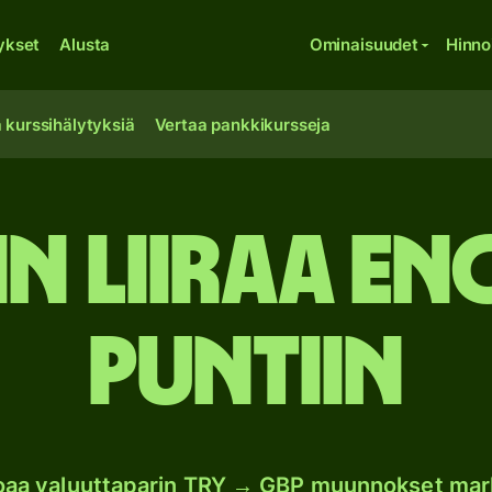
ykset
Alusta
Ominaisuudet
Hinno
 kurssihälytyksiä
Vertaa pankkikursseja
in liiraa E
puntiin
joaa valuuttaparin TRY → GBP muunnokset mar