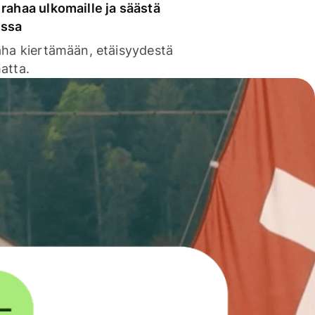
rahaa ulkomaille ja säästä
issa
aha kiertämään, etäisyydestä
atta.