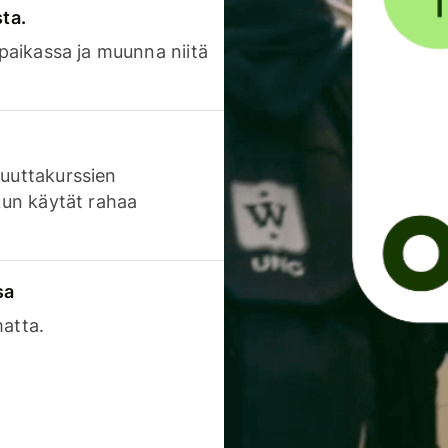
sta.
 paikassa ja muunna niitä
luuttakurssien
 kun käytät rahaa
sa
matta.