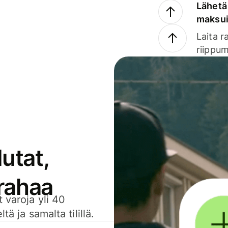
Lähetä 
maksu
Laita r
riippum
utat,
 rahaa
 varoja yli 40
ä ja samalta tilillä.