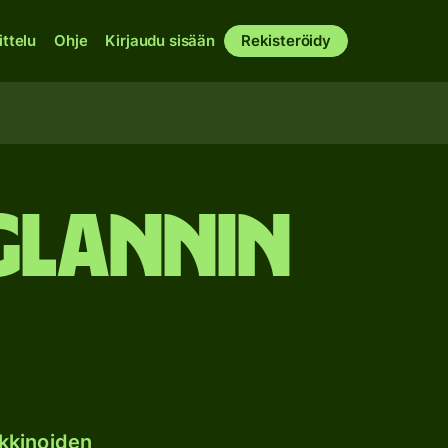
ittelu
Ohje
Kirjaudu sisään
Rekisteröidy
nglannin
kkinoiden