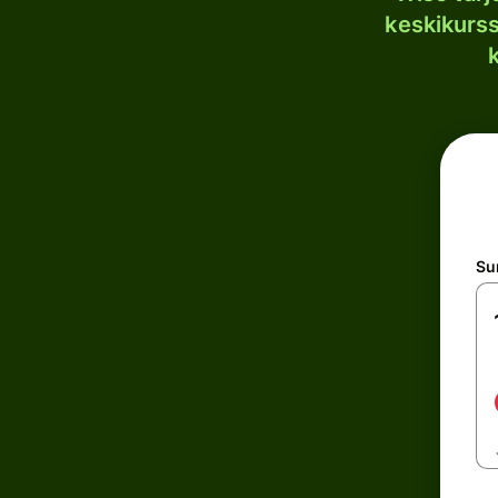
keskikurssi
S