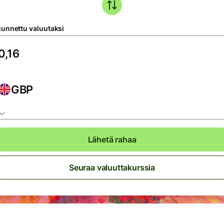
unnettu valuutaksi
GBP
Lähetä rahaa
Seuraa valuuttakurssia