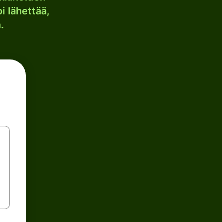
i lähettää,
.