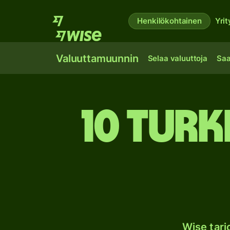
Henkilökohtainen
Yrit
Valuuttamuunnin
Selaa valuuttoja
Saa
10 Turk
Wise tar