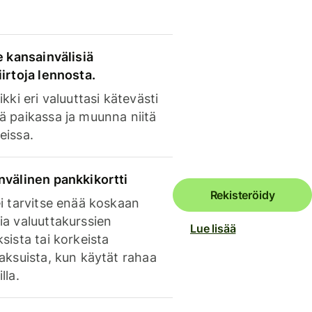
e kansainvälisiä
irtoja lennosta.
ikki eri valuuttasi kätevästi
ä paikassa ja muunna niitä
eissa.
nvälinen pankkikortti
Rekisteröidy
i tarvitse enää koskaan
ia valuuttakurssien
Lue lisää
sista tai korkeista
aksuista, kun käytät rahaa
lla.