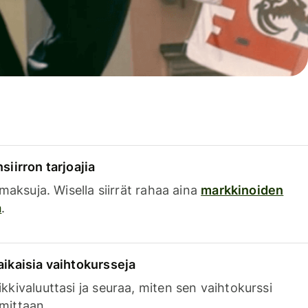
siirron tarjoajia
a maksuja. Wisella siirrät rahaa aina
markkinoiden
a
.
aikaisia vaihtokursseja
kkivaluuttasi ja seuraa, miten sen vaihtokurssi
mittaan.