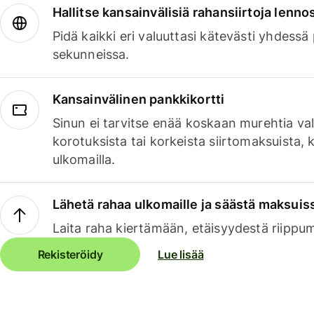
Hallitse kansainvälisiä rahansiirtoja lenno
Pidä kaikki eri valuuttasi kätevästi yhdessä
sekunneissa.
Kansainvälinen pankkikortti
Sinun ei tarvitse enää koskaan murehtia va
korotuksista tai korkeista siirtomaksuista,
ulkomailla.
Lähetä rahaa ulkomaille ja säästä maksuis
Laita raha kiertämään, etäisyydestä riippu
Rekisteröidy
Lue lisää