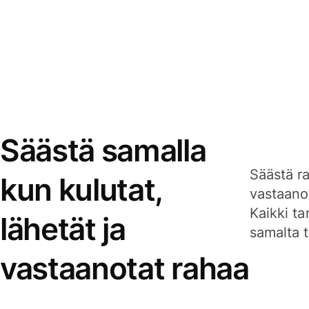
Säästä samalla
Säästä ra
kun kulutat,
vastaanot
Kaikki ta
lähetät ja
samalta ti
vastaanotat rahaa