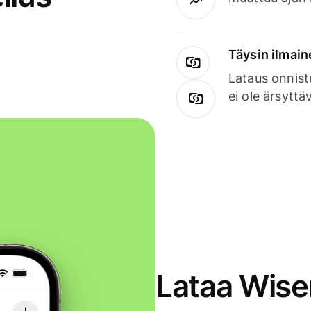
Täysin ilmain
Lataus onnist
ei ole ärsyttä
Lataa Wise