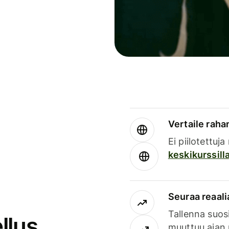
Vertaile rahan
Ei piilotettuj
keskikurssill
Seuraa reaali
Tallenna suosi
llus
muuttuu ajan 