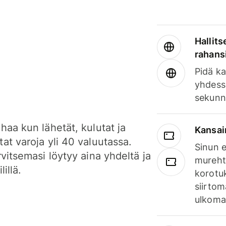
Hallits
rahansi
Pidä ka
yhdess
sekunn
haa kun lähetät, kulutat ja
Kansai
at varoja yli 40 valuutassa.
Sinun e
rvitsemasi löytyy aina yhdeltä ja
mureht
lillä.
korotuk
siirtom
ulkomai