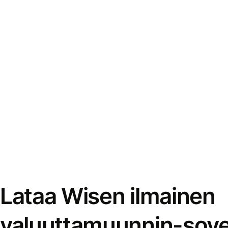
Lataa Wisen ilmainen
valuuttamuunnin-sove