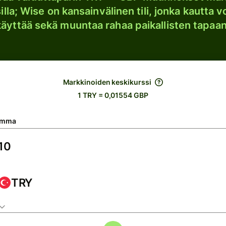
lla; Wise on kansainvälinen tili, jonka kautta vo
käyttää sekä muuntaa rahaa paikallisten tapaan
Markkinoiden keskikurssi
1 TRY = 0,01554 GBP
umma
TRY