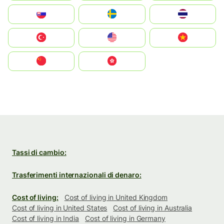
Slovensko
Ruoŧŧa
ไทย
Türkiye
United States
Vietnam
中国
中國香港特別行政區
Tassi di cambio:
Trasferimenti internazionali di denaro:
Cost of living:
Cost of living in United Kingdom
Cost of living in United States
Cost of living in Australia
Cost of living in India
Cost of living in Germany