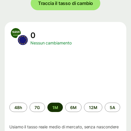
Traccia il tasso di cambio
0
Nessun cambiamento
Periodo
48h
7G
1M
6M
12M
5A
di
tempo
Usiamo il tasso reale medio di mercato, senza nascondere