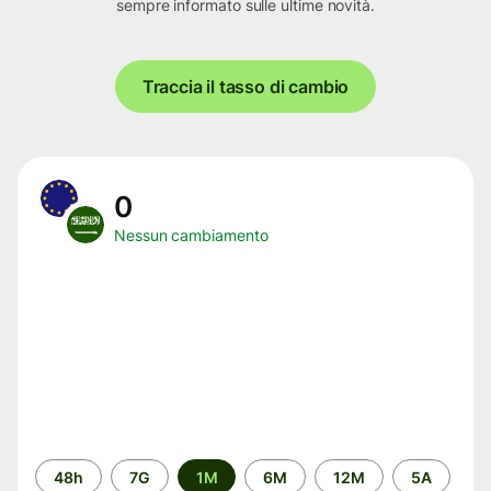
sempre informato sulle ultime novità.
Traccia il tasso di cambio
0
Nessun cambiamento
Periodo
48h
7G
1M
6M
12M
5A
di