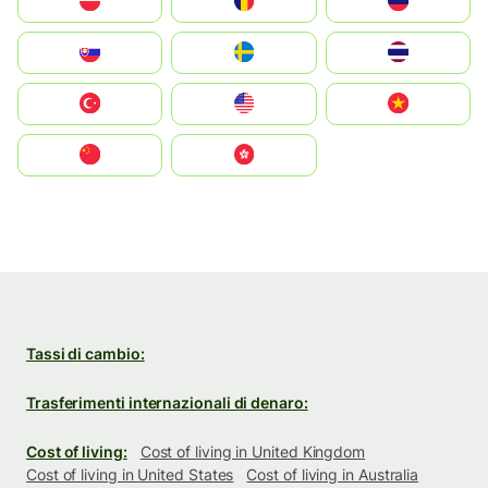
Polska
România
Россия
Slovensko
Ruoŧŧa
ไทย
Türkiye
United States
Vietnam
中国
中國香港特別行政區
Tassi di cambio:
Trasferimenti internazionali di denaro:
Cost of living:
Cost of living in United Kingdom
Cost of living in United States
Cost of living in Australia