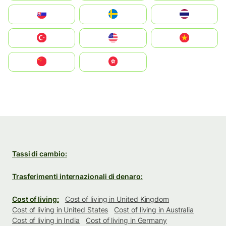
Slovensko
Ruoŧŧa
ไทย
Türkiye
United States
Vietnam
中国
中國香港特別行政區
Tassi di cambio:
Trasferimenti internazionali di denaro:
Cost of living:
Cost of living in United Kingdom
Cost of living in United States
Cost of living in Australia
Cost of living in India
Cost of living in Germany