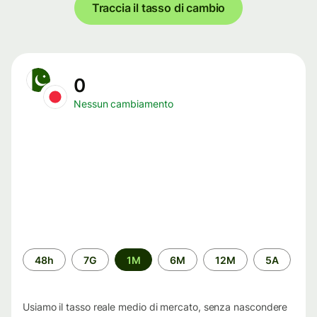
Traccia il tasso di cambio
0
Nessun cambiamento
Periodo
48h
7G
1M
6M
12M
5A
di
tempo
Usiamo il tasso reale medio di mercato, senza nascondere