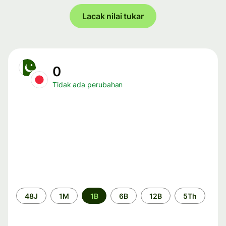
Lacak nilai tukar
0
Tidak ada perubahan
Periode
48J
1M
1B
6B
12B
5Th
waktu