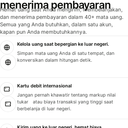
menerima pembayaran
Hemat uang saat Anda mengirim, membelanjakan,
dan menerima pembayaran dalam 40+ mata uang.
Semua yang Anda butuhkan, dalam satu akun,
kapan pun Anda membutuhkannya.
Kelola uang saat bepergian ke luar negeri.
Simpan mata uang Anda di satu tempat, dan
konversikan dalam hitungan detik.
Kartu debit internasional
Jangan pernah khawatir tentang markup nilai
tukar atau biaya transaksi yang tinggi saat
berbelanja di luar negeri.
Kirim uang ke luar negeri, hemat biaya