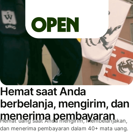
Hemat saat Anda
berbelanja, mengirim, dan
menerima pembayaran
Hemat uang saat Anda mengirim, membelanjakan,
dan menerima pembayaran dalam 40+ mata uang.