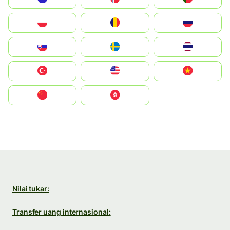
Polska
România
Россия
Slovensko
Ruoŧŧa
ไทย
Türkiye
United States
Vietnam
中国
中國香港特別行政區
Nilai tukar:
Transfer uang internasional: