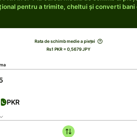
ional pentru a trimite, cheltui și converti bani 
Rata de schimb medie a pieței
₨1 PKR = 0,5679 JPY
ma
PKR