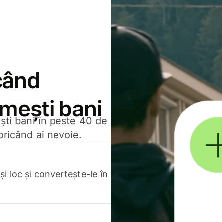
când
rimești bani
ești bani în peste 40 de
oricând ai nevoie.
.
i loc și convertește-le în