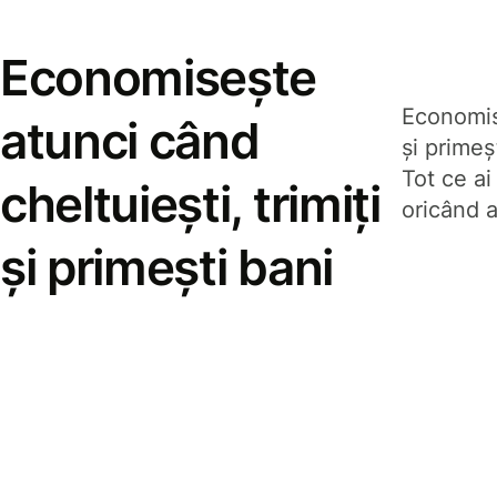
Economisește
Economise
atunci când
și prime
Tot ce ai
cheltuiești, trimiți
oricând a
și primești bani