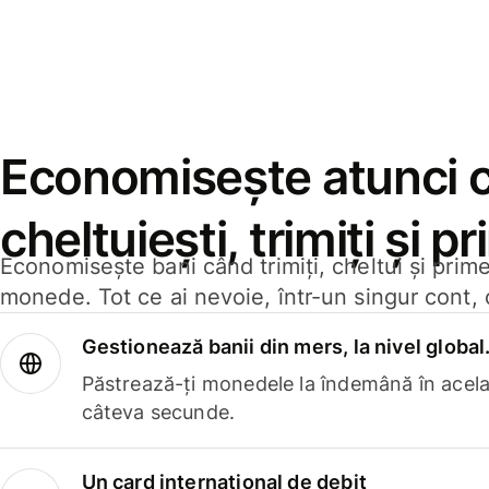
Economisește atunci 
cheltuiești, trimiți și p
Economisește bani când trimiți, cheltui și prim
monede. Tot ce ai nevoie, într-un singur cont, 
Gestionează banii din mers, la nivel global
Păstrează-ți monedele la îndemână în acelaș
câteva secunde.
Un card internațional de debit