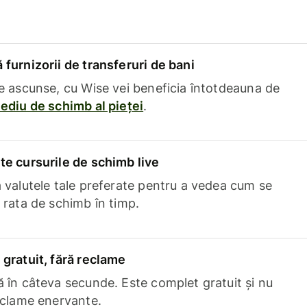
furnizorii de transferuri de bani
e ascunse, cu Wise vei beneficia întotdeauna de
ediu de schimb al pieței
.
e cursurile de schimb live
 valutele tale preferate pentru a vedea cum se
 rata de schimb în timp.
gratuit, fără reclame
 în câteva secunde. Este complet gratuit și nu
eclame enervante.