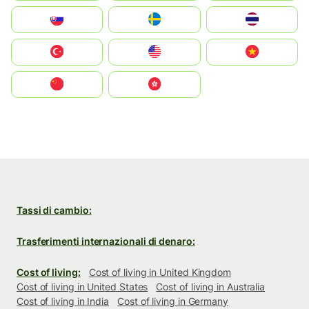
Slovensko
Ruoŧŧa
ไทย
Türkiye
United States
Vietnam
中国
中國香港特別行政區
Tassi di cambio:
Trasferimenti internazionali di denaro:
Cost of living:
Cost of living in United Kingdom
Cost of living in United States
Cost of living in Australia
Cost of living in India
Cost of living in Germany