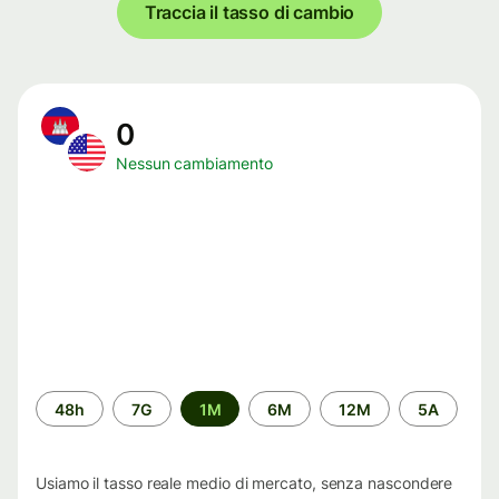
Traccia il tasso di cambio
0
Nessun cambiamento
Periodo
48h
7G
1M
6M
12M
5A
di
tempo
Usiamo il tasso reale medio di mercato, senza nascondere