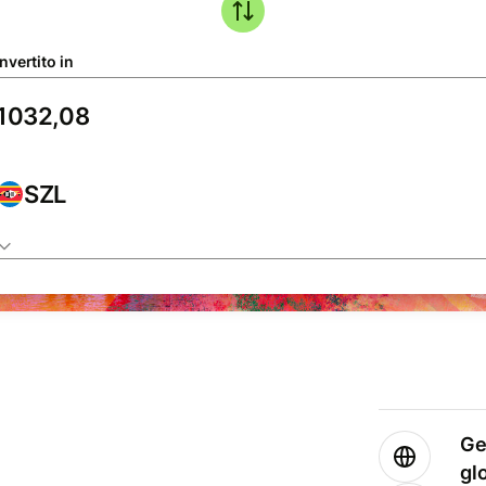
nvertito in
SZL
Ge
gl