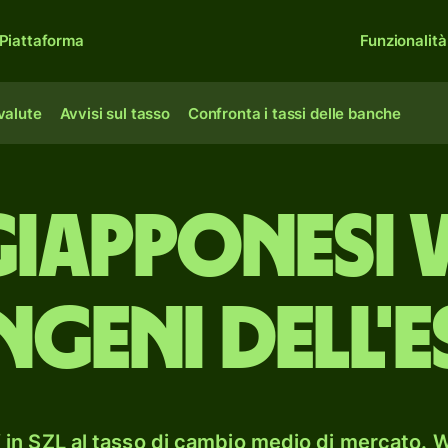
Piattaforma
Funzionalità
 valute
Avvisi sul tasso
Confronta i tassi delle banche
giapponesi 
geni dell'e
in SZL al tasso di cambio medio di mercato. W