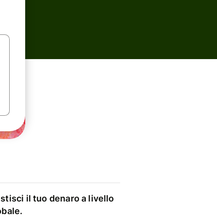
stisci il tuo denaro a livello
obale.