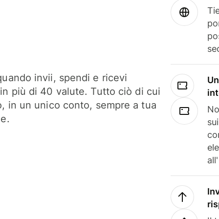
Tie
po
po
se
uando invii, spendi e ricevi
Un
n più di 40 valute. Tutto ciò di cui
in
o, in un unico conto, sempre a tua
No
ne.
su
co
el
all
In
ri