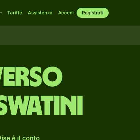
Tariffe
Assistenza
Accedi
Registrati
verso
Swatini
ise è il conto