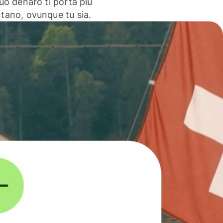
 tuo denaro ti porta più
ntano, ovunque tu sia.