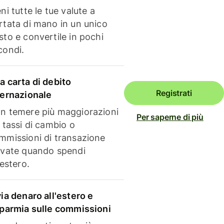
ni tutte le tue valute a
rtata di mano in un unico
sto e convertile in pochi
condi.
a carta di debito
Registrati
ternazionale
n temere più maggiorazioni
Per saperne di più
i tassi di cambio o
mmissioni di transazione
evate quando spendi
'estero.
via denaro all'estero e
sparmia sulle commissioni