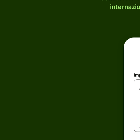
internazi
Im