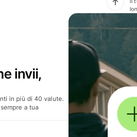
Il
lo
e invii,
ti in più di 40 valute.
, sempre a tua