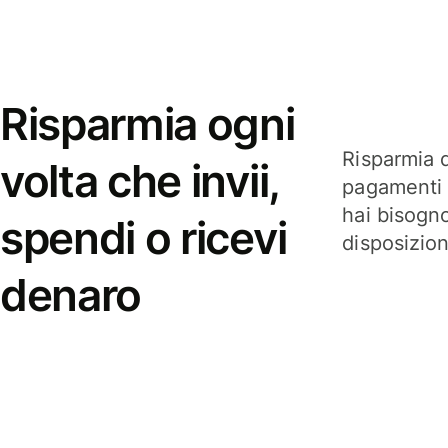
Risparmia ogni
Risparmia q
volta che invii,
pagamenti i
hai bisogn
spendi o ricevi
disposizio
denaro