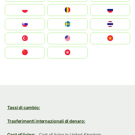
Polska
România
Россия
Slovensko
Ruoŧŧa
ไทย
Türkiye
United States
Vietnam
中国
中國香港特別行政區
Tassi di cambio:
Trasferimenti internazionali di denaro:
Cost of living:
Cost of living in United Kingdom