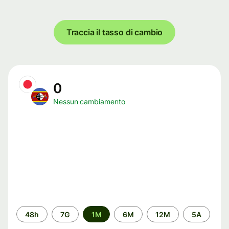
Traccia il tasso di cambio
0
Nessun cambiamento
Periodo
48h
7G
1M
6M
12M
5A
di