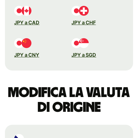
JPY a CAD
JPY a CHF
JPY a CNY
JPY a SGD
Modifica la valuta
di origine