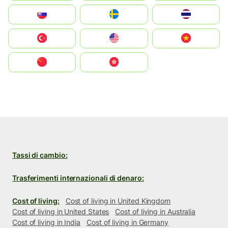
Slovensko
Ruoŧŧa
ไทย
Türkiye
United States
Vietnam
中国
中國香港特別行政區
Tassi di cambio:
Trasferimenti internazionali di denaro:
Cost of living:
Cost of living in United Kingdom
Cost of living in United States
Cost of living in Australia
Cost of living in India
Cost of living in Germany