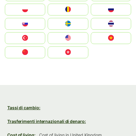
Polska
România
Россия
Slovensko
Ruoŧŧa
ไทย
Türkiye
United States
Vietnam
中国
中國香港特別行政區
Tassi di cambio:
Trasferimenti internazionali di denaro:
Cost of living:
Cost of living in United Kingdom