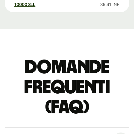
10000
SLL
39,61
INR
Domande
Frequenti
(FAQ)