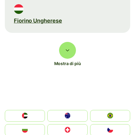
Fiorino Ungherese
Mostra di più
الإمارات العربية المتحدة
Australia
Brazil
България
Switzerland
Czechia