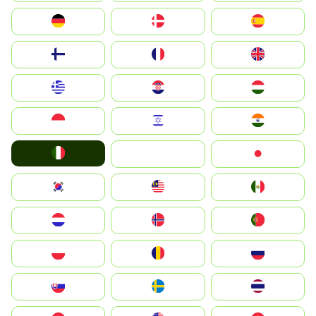
Deutschland
Denmark
España
Suomi
France
United Kingdom
Greece
Hrvatska
Magyarország
Indonesia
Israel
India
Italia
JA
Japan
South Korea
Malay
Mexico
Nederland
Norge
Portugal
Polska
România
Россия
Slovensko
Ruoŧŧa
ไทย