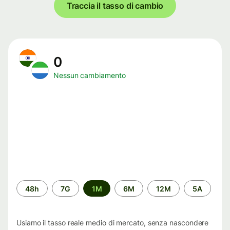
Traccia il tasso di cambio
0
Nessun cambiamento
Periodo
48h
7G
1M
6M
12M
5A
di
tempo
Usiamo il tasso reale medio di mercato, senza nascondere