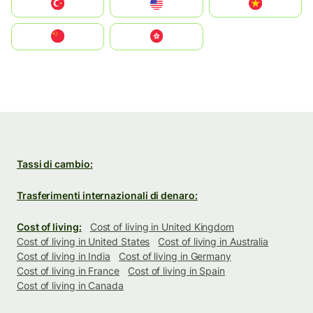
Türkiye
United States
Vietnam
中国
中國香港特別行政區
Tassi di cambio:
Trasferimenti internazionali di denaro:
Cost of living:
Cost of living in United Kingdom
Cost of living in United States
Cost of living in Australia
Cost of living in India
Cost of living in Germany
Cost of living in France
Cost of living in Spain
Cost of living in Canada