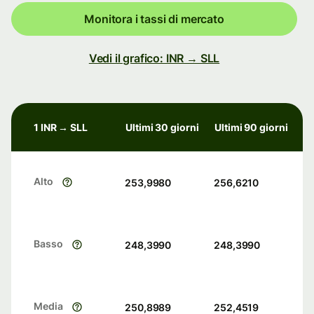
Monitora i tassi di mercato
Vedi il grafico: INR → SLL
1 INR → SLL
Ultimi 30 giorni
Ultimi 90 giorni
Alto
253,9980
256,6210
Basso
248,3990
248,3990
Media
250,8989
252,4519