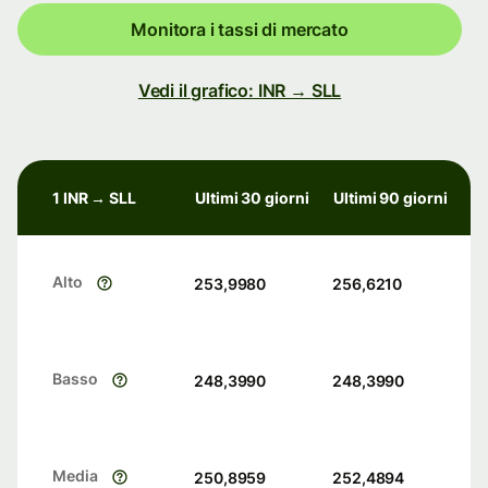
Monitora i tassi di mercato
Vedi il grafico: INR → SLL
1 INR → SLL
Ultimi 30 giorni
Ultimi 90 giorni
Alto
253,9980
256,6210
Basso
248,3990
248,3990
Media
250,8959
252,4894