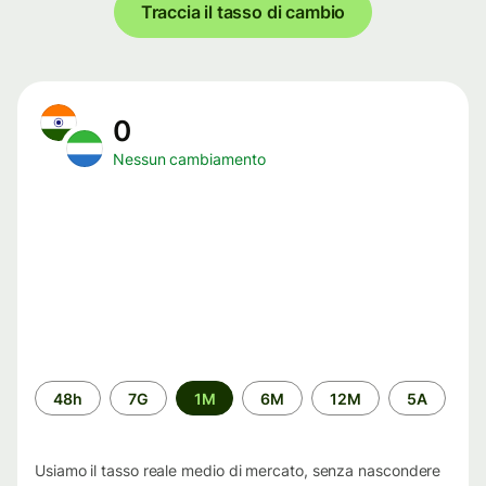
Traccia il tasso di cambio
0
Nessun cambiamento
Periodo
48h
7G
1M
6M
12M
5A
di
tempo
Usiamo il tasso reale medio di mercato, senza nascondere