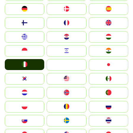
Deutschland
Denmark
España
Suomi
France
United Kingdom
Greece
Hrvatska
Magyarország
Indonesia
Israel
India
Italia
JA
Japan
South Korea
Malay
Mexico
Nederland
Norge
Portugal
Polska
România
Россия
Slovensko
Ruoŧŧa
ไทย