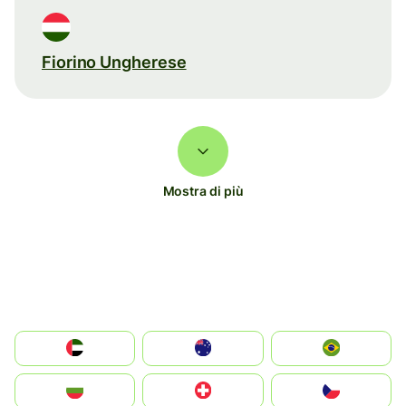
Fiorino Ungherese
Mostra di più
الإمارات العربية المتحدة
Australia
Brazil
България
Switzerland
Czechia