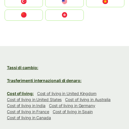
Türkiye
United States
Vietnam
中国
中國香港特別行政區
Tassi di cambio:
Trasferimenti internazionali di denaro:
Cost of living:
Cost of living in United Kingdom
Cost of living in United States
Cost of living in Australia
Cost of living in India
Cost of living in Germany
Cost of living in France
Cost of living in Spain
Cost of living in Canada