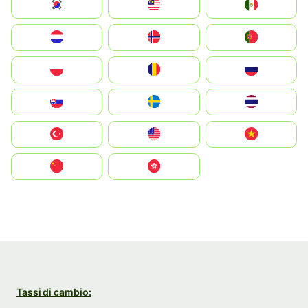
South Korea
Malay
Mexico
Nederland
Norge
Portugal
Polska
România
Россия
Slovensko
Ruoŧŧa
ไทย
Türkiye
United States
Vietnam
中国
中國香港特別行政區
Tassi di cambio: