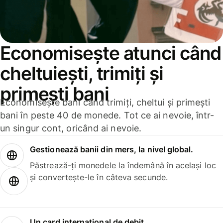
Economisește atunci când
cheltuiești, trimiți și
primești bani
Economisește bani când trimiți, cheltui și primești
bani în peste 40 de monede. Tot ce ai nevoie, într-
un singur cont, oricând ai nevoie.
Gestionează banii din mers, la nivel global.
Păstrează-ți monedele la îndemână în același loc
și convertește-le în câteva secunde.
Un card internațional de debit