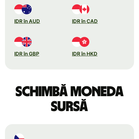
IDR în AUD
IDR în CAD
IDR în GBP
IDR în HKD
Schimbă moneda
sursă