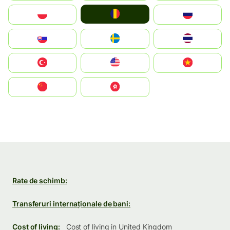
România
Polska
Россия
Slovensko
Ruoŧŧa
ไทย
Türkiye
United States
Vietnam
中国
中國香港特別行政區
Rate de schimb:
Transferuri internaționale de bani:
Cost of living:
Cost of living in United Kingdom