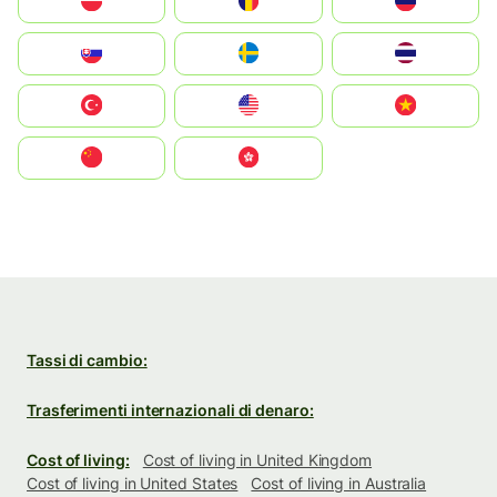
Polska
România
Россия
Slovensko
Ruoŧŧa
ไทย
Türkiye
United States
Vietnam
中国
中國香港特別行政區
Tassi di cambio:
Trasferimenti internazionali di denaro:
Cost of living:
Cost of living in United Kingdom
Cost of living in United States
Cost of living in Australia