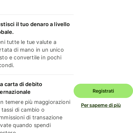
stisci il tuo denaro a livello
obale.
ni tutte le tue valute a
rtata di mano in un unico
sto e convertile in pochi
condi.
a carta di debito
Registrati
ternazionale
n temere più maggiorazioni
Per saperne di più
i tassi di cambio o
mmissioni di transazione
evate quando spendi
'estero.