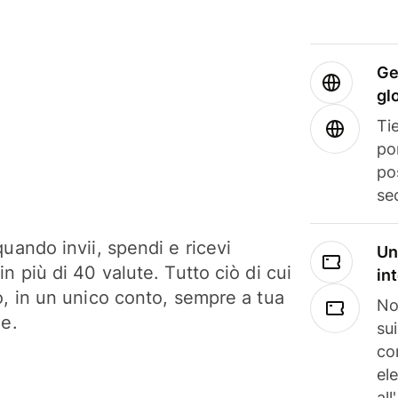
Ge
gl
Tie
po
po
se
uando invii, spendi e ricevi
Un
n più di 40 valute. Tutto ciò di cui
in
o, in un unico conto, sempre a tua
No
ne.
su
co
el
all