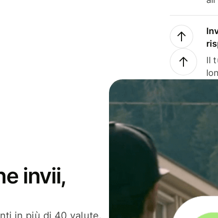
In
ri
Il
lo
e invii,
ti in più di 40 valute.