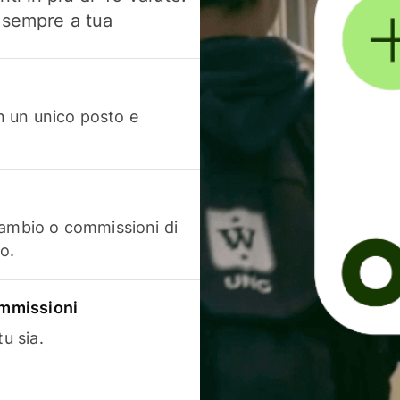
, sempre a tua
in un unico posto e
cambio o commissioni di
o.
commissioni
u sia.