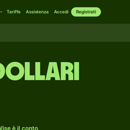
Tariffe
Assistenza
Accedi
Registrati
dollari
ise è il conto