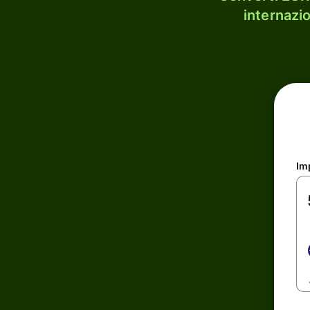
internazi
Im