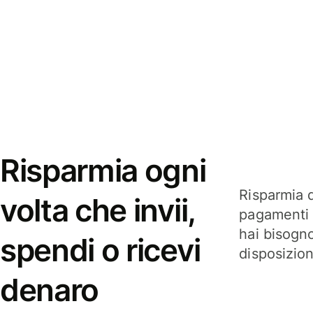
Risparmia ogni
Risparmia q
volta che invii,
pagamenti i
hai bisogn
spendi o ricevi
disposizio
denaro