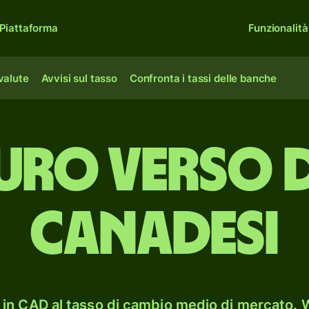
Piattaforma
Funzionalità
 valute
Avvisi sul tasso
Confronta i tassi delle banche
uro verso 
canadesi
in CAD al tasso di cambio medio di mercato. W